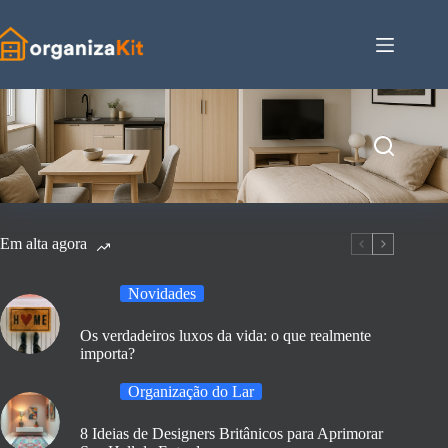
Pular
para
o
conteúdo
Em alta agora
Novidades
Os verdadeiros luxos da vida: o que realmente
importa?
Organização do Lar
8 Ideias de Designers Britânicos para Aprimorar