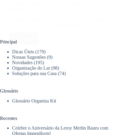
Segurança doméstica: como identificar e prevenir
perigos em casa
Segurança doméstica essencial para evitar acidentes
com crianças e pets, garantindo proteção eficaz em
todas as áreas da casa.
Leia mais
Segurança
Principal
doméstica:
Dicas Úteis
(179)
como
Nossas Sugestões
(9)
identificar
Novidades
(195)
e
Organização do Lar
(98)
prevenir
Soluções para sua Casa
(74)
perigos
em
casa
Glossário
Glossário Organiza Kit
Recentes
Celebre o Aniversário da Leroy Merlin Bauru com
Ofertas Imperdíveis!