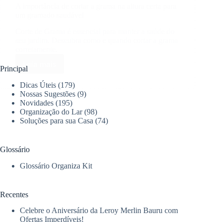
A importância de cortar a grama na altura certa para
um gramado saudável
Corte de Grama é essencial para manter a saúde do
seu jardim. Descubra como e quando cortar a grama
corretamente.
Leia mais
A
Principal
importância
Dicas Úteis
(179)
de
Nossas Sugestões
(9)
cortar
Novidades
(195)
a
Organização do Lar
(98)
grama
Soluções para sua Casa
(74)
na
altura
certa
Glossário
para
um
Glossário Organiza Kit
gramado
saudável
Recentes
Celebre o Aniversário da Leroy Merlin Bauru com
Ofertas Imperdíveis!