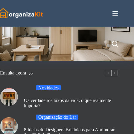
Pular
para
o
conteúdo
Em alta agora
Novidades
Os verdadeiros luxos da vida: o que realmente
importa?
Organização do Lar
8 Ideias de Designers Britânicos para Aprimorar