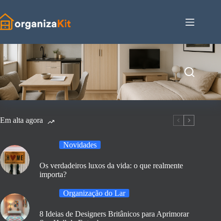
Pular
para
o
conteúdo
Em alta agora
Novidades
Os verdadeiros luxos da vida: o que realmente
importa?
Organização do Lar
8 Ideias de Designers Britânicos para Aprimorar