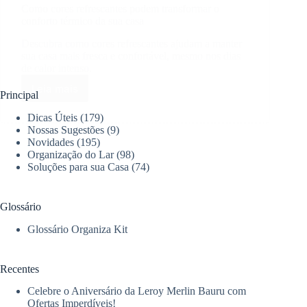
Como cores refrescantes podem transformar o
conforto térmico da sua casa
Descubra como cores refrescantes ajudam a manter
sua casa mais fresca e confortável, mesmo nos dias
de calor intenso.
Leia mais
Como
Principal
cores
Dicas Úteis
(179)
refrescantes
Nossas Sugestões
(9)
podem
Novidades
(195)
transformar
Organização do Lar
(98)
o
Soluções para sua Casa
(74)
conforto
térmico
da
Glossário
sua
casa
Glossário Organiza Kit
Recentes
Celebre o Aniversário da Leroy Merlin Bauru com
Ofertas Imperdíveis!