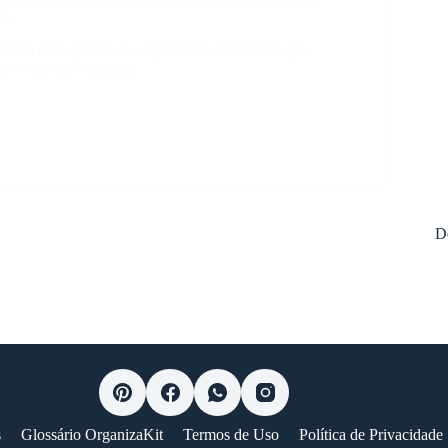
ão
árias é um projeto de arquitetura sustentável que
za e valoriza o entorno.
ias:
tura
ia
D
a
s
Glossário OrganizaKit
Termos de Uso
Política de Privacidade