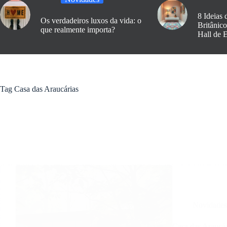
8 Ideias 
Os verdadeiros luxos da vida: o
Britânic
que realmente importa?
Hall de 
Tag
Casa das Araucárias
Novidade
Casa das Araucá