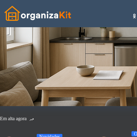
Pular
para
o
conteúdo
Em alta agora
O
Novidades