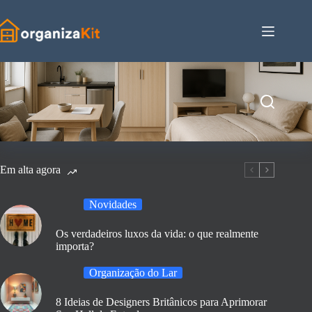
Pular
para
o
conteúdo
Em alta agora
Novidades
Os verdadeiros luxos da vida: o que realmente
importa?
Organização do Lar
8 Ideias de Designers Britânicos para Aprimorar