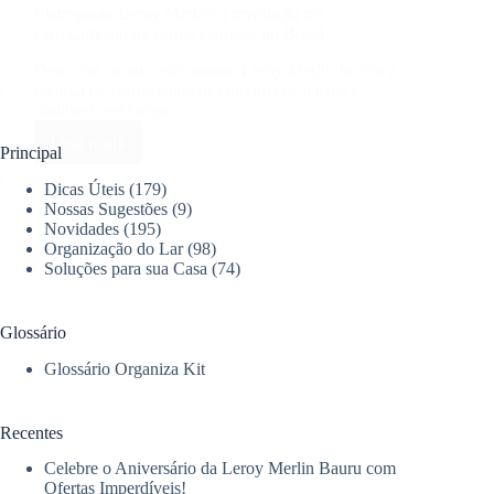
Eletroposto Leroy Merlin: a revolução no
carregamento de carros elétricos no Brasil
Descubra como o eletroposto Leroy Merlin facilita a
recarga de carros elétricos com preços baixos e
cashback exclusivo.
Leia mais
Eletroposto
Principal
Leroy
Dicas Úteis
(179)
Merlin:
Nossas Sugestões
(9)
a
Novidades
(195)
revolução
Organização do Lar
(98)
no
Soluções para sua Casa
(74)
carregamento
de
carros
Glossário
elétricos
no
Glossário Organiza Kit
Brasil
Recentes
Celebre o Aniversário da Leroy Merlin Bauru com
Ofertas Imperdíveis!