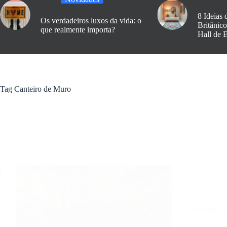
8 Ideias 
Os verdadeiros luxos da vida: o
Britânic
que realmente importa?
Hall de 
Tag
Canteiro de Muro
Soluções p