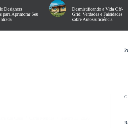
de Designers
Desmistificando a Vida Off-
os para Aprimorar Seu
Grid: Verdades e Falsidades
Entrada
sobre Autossuficiência
Pr
G
ara sua Casa
Carla Mendes
janeiro 11, 2026
R