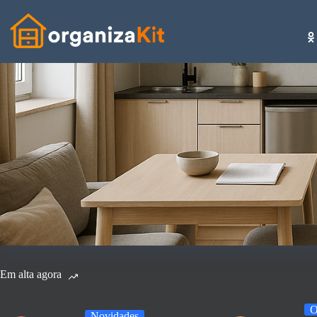
Pular
para
o
conteúdo
Em alta agora
O
Novidades