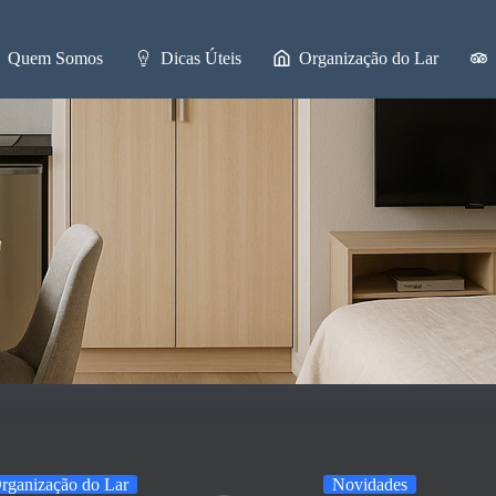
Quem Somos
Dicas Úteis
Organização do Lar
rganização do Lar
Novidades