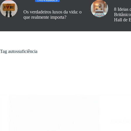
8 Ideias 
Os verdadeiros luxos da vida: o
Britânic
que realmente importa?
Hall de 
Tag
autossuficiência
Dicas Útei