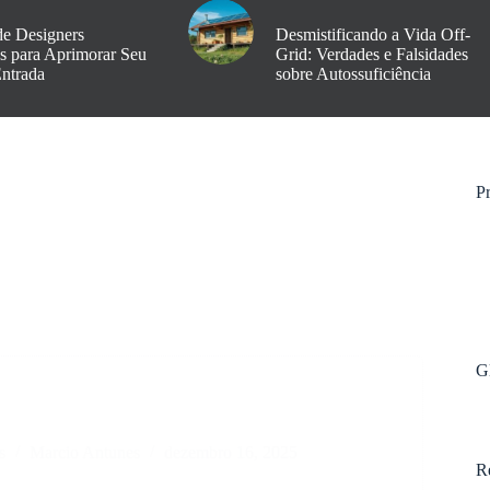
de Designers
Desmistificando a Vida Off-
os para Aprimorar Seu
Grid: Verdades e Falsidades
Entrada
sobre Autossuficiência
Pr
G
s
Marcio Antunes
dezembro 16, 2025
R