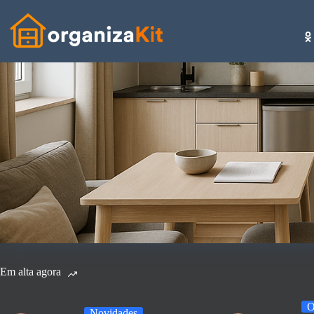
Pular
para
o
conteúdo
Em alta agora
O
Novidades