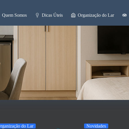
Quem Somos
Dicas Úteis
Organização do Lar
rganização do Lar
Novidades