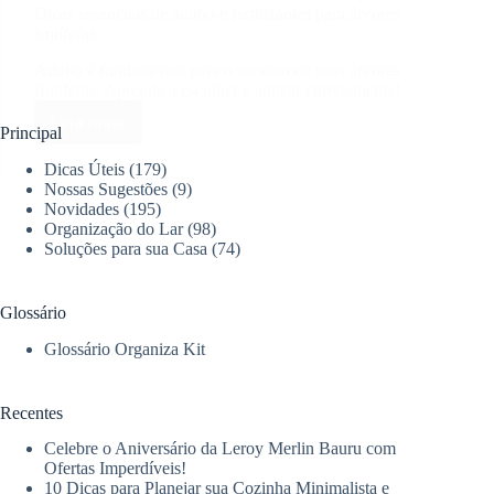
Dicas essenciais de adubo e fertilizantes para árvores
frutíferas
Adubo é fundamental para o sucesso de suas árvores
frutíferas. Aprenda a escolher e aplicar corretamente!
Leia mais
Dicas
Principal
essenciais
Dicas Úteis
(179)
de
Nossas Sugestões
(9)
adubo
Novidades
(195)
e
Organização do Lar
(98)
fertilizantes
Soluções para sua Casa
(74)
para
árvores
frutíferas
Glossário
Glossário Organiza Kit
Recentes
Celebre o Aniversário da Leroy Merlin Bauru com
Ofertas Imperdíveis!
10 Dicas para Planejar sua Cozinha Minimalista e