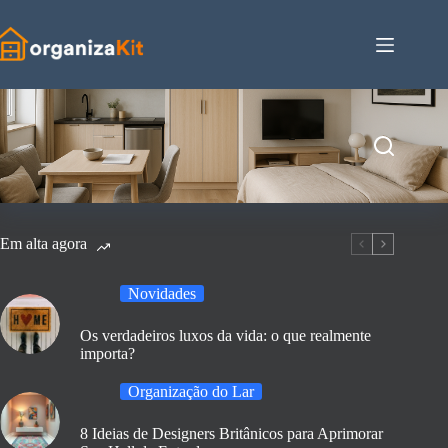
Pular
para
o
conteúdo
Em alta agora
Novidades
Os verdadeiros luxos da vida: o que realmente
importa?
Organização do Lar
8 Ideias de Designers Britânicos para Aprimorar