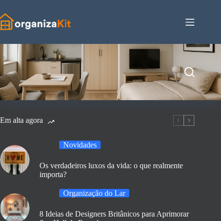
Pular
para
o
conteúdo
Em alta agora
Novidades
Os verdadeiros luxos da vida: o que realmente
importa?
Organização do Lar
8 Ideias de Designers Britânicos para Aprimorar