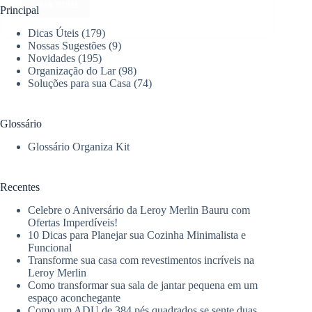
Leia mais
Apartamento
Principal
de
Dicas Úteis
(179)
100
Nossas Sugestões
(9)
m²
Novidades
(195)
em
Organização do Lar
(98)
Brasília
Soluções para sua Casa
(74)
combina
integração
e
Glossário
materiais
naturais
Glossário Organiza Kit
Recentes
Celebre o Aniversário da Leroy Merlin Bauru com
Ofertas Imperdíveis!
10 Dicas para Planejar sua Cozinha Minimalista e
Funcional
Transforme sua casa com revestimentos incríveis na
Leroy Merlin
Como transformar sua sala de jantar pequena em um
espaço aconchegante
Como um ADU de 384 pés quadrados se sente duas