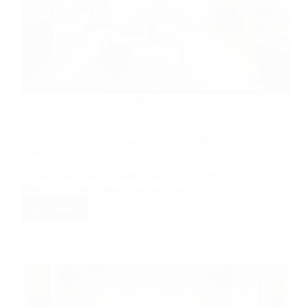
Novidades
Carla Mendes
outubro 13, 2025
Conheça o conceito de casas Chave na Mão em
Lisboa
Turnkey: descubra o conceito de casas Chave na
Mão em Lisboa e como isso pode facilitar sua vida!
Leia mais
Conheça
o
conceito
de
casas
Chave
na
Mão