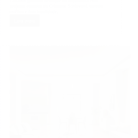
Lavabos ganham destaque na arquitetura com
projetos ousados de Cristiane Schiavoni, unindo
estética e funcionalidade.
Leia mais
Lavabos:
Criatividade
e
Originalidade
na
Arquitetura
de
Cristiane
Schiavoni