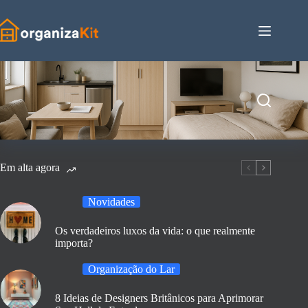
Pular
para
o
conteúdo
Em alta agora
Novidades
Os verdadeiros luxos da vida: o que realmente
importa?
Organização do Lar
8 Ideias de Designers Britânicos para Aprimorar