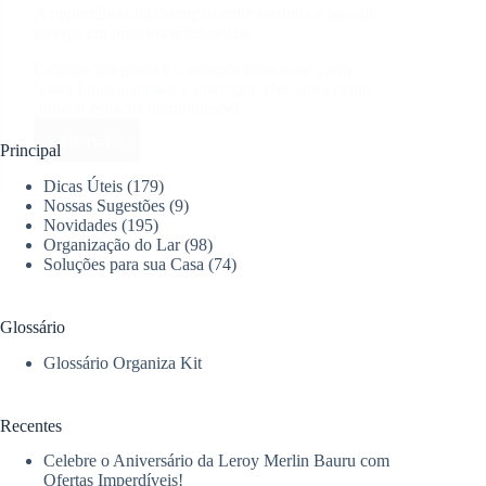
A importância da discrição entre cozinha e área de
serviço em projetos residenciais
Cozinha integrada é a solução ideal para quem
busca funcionalidade e discrição. Descubra como
projetar espaços harmoniosos!
Leia mais
A
Principal
importância
Dicas Úteis
(179)
da
Nossas Sugestões
(9)
discrição
Novidades
(195)
entre
Organização do Lar
(98)
cozinha
Soluções para sua Casa
(74)
e
área
de
Glossário
serviço
em
Glossário Organiza Kit
projetos
residenciais
Recentes
Celebre o Aniversário da Leroy Merlin Bauru com
Ofertas Imperdíveis!