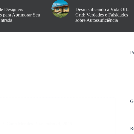
de Designers
Desmistificando a Vida Off-
os para Aprimorar Seu
Grid: Verdades e Falsidades
Entrada
sobre Autossuficiência
Pr
G
s
Carla Mendes
setembro 3, 2025
R