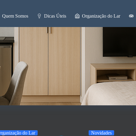
Quem Somos
Dicas Úteis
Organização do Lar
rganização do Lar
Novidades