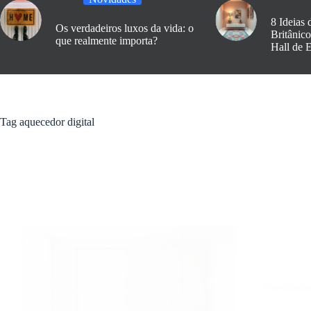
8 Ideias 
Os verdadeiros luxos da vida: o
Britânic
que realmente importa?
Hall de 
Tag
aquecedor digital
Novidade