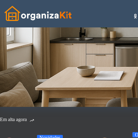
Pular
para
o
conteúdo
Em alta agora
O
Novidades