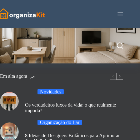
Pular
para
o
conteúdo
Em alta agora
Novidades
Os verdadeiros luxos da vida: o que realmente
importa?
Organização do Lar
8 Ideias de Designers Britânicos para Aprimorar