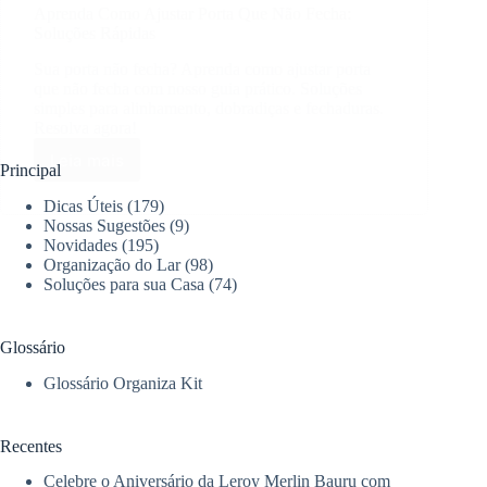
Aprenda Como Ajustar Porta Que Não Fecha:
Soluções Rápidas
Sua porta não fecha? Aprenda como ajustar porta
que não fecha com nosso guia prático. Soluções
simples para alinhamento, dobradiças e fechaduras.
Resolva agora!
Leia mais
Aprenda
Principal
Como
Dicas Úteis
(179)
Ajustar
Nossas Sugestões
(9)
Porta
Novidades
(195)
Que
Organização do Lar
(98)
Não
Soluções para sua Casa
(74)
Fecha:
Soluções
Rápidas
Glossário
Glossário Organiza Kit
Recentes
Celebre o Aniversário da Leroy Merlin Bauru com