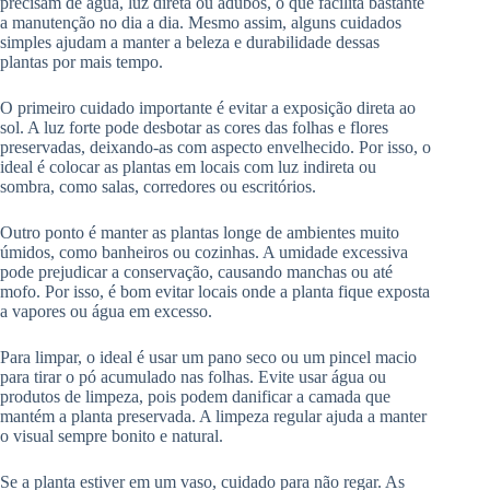
precisam de água, luz direta ou adubos, o que facilita bastante
a manutenção no dia a dia. Mesmo assim, alguns cuidados
simples ajudam a manter a beleza e durabilidade dessas
plantas por mais tempo.
O primeiro cuidado importante é evitar a exposição direta ao
sol. A luz forte pode desbotar as cores das folhas e flores
preservadas, deixando-as com aspecto envelhecido. Por isso, o
ideal é colocar as plantas em locais com luz indireta ou
sombra, como salas, corredores ou escritórios.
Outro ponto é manter as plantas longe de ambientes muito
úmidos, como banheiros ou cozinhas. A umidade excessiva
pode prejudicar a conservação, causando manchas ou até
mofo. Por isso, é bom evitar locais onde a planta fique exposta
a vapores ou água em excesso.
Para limpar, o ideal é usar um pano seco ou um pincel macio
para tirar o pó acumulado nas folhas. Evite usar água ou
produtos de limpeza, pois podem danificar a camada que
mantém a planta preservada. A limpeza regular ajuda a manter
o visual sempre bonito e natural.
Se a planta estiver em um vaso, cuidado para não regar. As