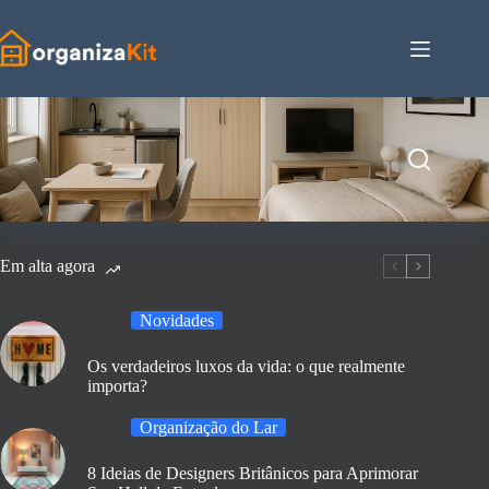
Pular
para
o
conteúdo
Em alta agora
Novidades
Os verdadeiros luxos da vida: o que realmente
importa?
Organização do Lar
8 Ideias de Designers Britânicos para Aprimorar