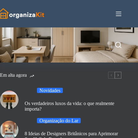
Pular
para
o
conteúdo
Em alta agora
Novidades
Os verdadeiros luxos da vida: o que realmente
importa?
Organização do Lar
8 Ideias de Designers Britânicos para Aprimorar