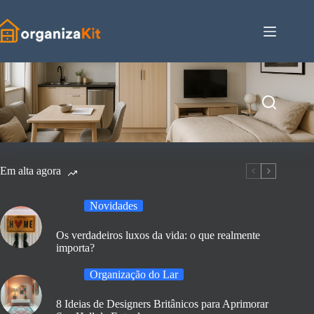
Pular
para
o
conteúdo
Em alta agora
Novidades
Os verdadeiros luxos da vida: o que realmente
importa?
Organização do Lar
8 Ideias de Designers Britânicos para Aprimorar