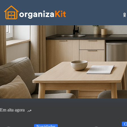
Pular
para
o
conteúdo
Em alta agora
O
Novidades