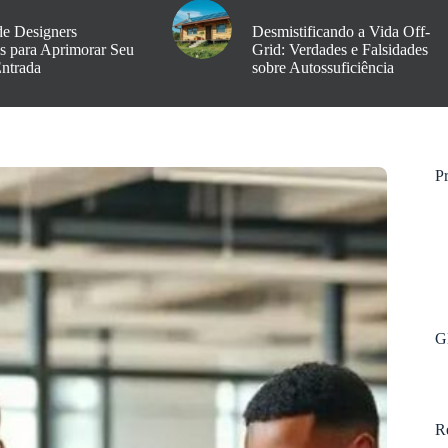
de Designers
Desmistificando a Vida Off-
os para Aprimorar Seu
Grid: Verdades e Falsidades
Entrada
sobre Autossuficiência
Pr
G
R