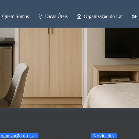
Quem Somos
Dicas Úteis
Organização do Lar
rganização do Lar
Novidades