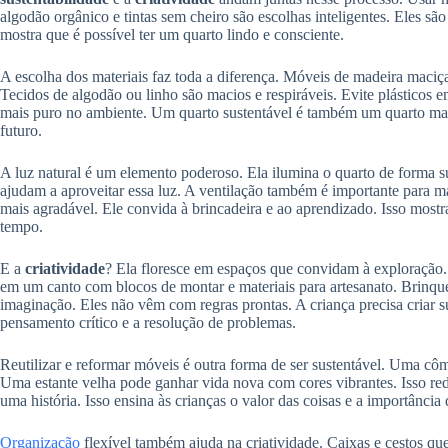
algodão orgânico e tintas sem cheiro são escolhas inteligentes. Eles sã
mostra que é possível ter um quarto lindo e consciente.
A escolha dos materiais faz toda a diferença. Móveis de madeira maci
Tecidos de algodão ou linho são macios e respiráveis. Evite plásticos 
mais puro no ambiente. Um quarto sustentável é também um quarto mais
futuro.
A luz natural é um elemento poderoso. Ela ilumina o quarto de forma s
ajudam a aproveitar essa luz. A ventilação também é importante para m
mais agradável. Ele convida à brincadeira e ao aprendizado. Isso mos
tempo.
E a
criatividade
? Ela floresce em espaços que convidam à exploração
em um canto com blocos de montar e materiais para artesanato. Brinqu
imaginação. Eles não vêm com regras prontas. A criança precisa criar su
pensamento crítico e a resolução de problemas.
Reutilizar e reformar móveis é outra forma de ser sustentável. Uma c
Uma estante velha pode ganhar vida nova com cores vibrantes. Isso re
uma história. Isso ensina às crianças o valor das coisas e a importância
Organização
flexível também ajuda na criatividade. Caixas e cestos qu