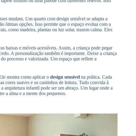
tapete fofinho ou uma parede com diferentes relevos. Isso
resses mudam. Um quarto com design sensível se adapta a
o ótimas opções. Isso permite que o espaço evolua com a
ais, como madeira, plantas ou luz solar, trazem calma. Eles
ras baixas e móveis acessíveis. Assim, a criança pode pegar
 cedo. A personalização também é importante. Deixe a criança
te do processo e valorizada. Um espaço que reflete a
Ele mostra como aplicar o
design sensível
na prática. Cada
as cores suaves e os cantinhos de leitura. Tudo convida à
a arquitetura infantil pode ser um abraço. Um lugar onde a
utre a alma e a mente dos pequenos.