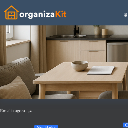
Pular
para
o
conteúdo
Em alta agora
O
Novidades