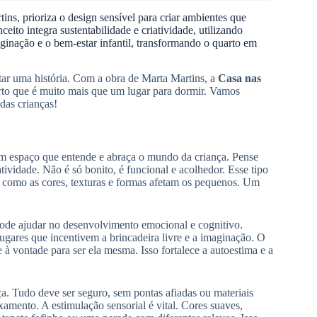
ins, prioriza o design sensível para criar ambientes que
ito integra sustentabilidade e criatividade, utilizando
aginação e o bem-estar infantil, transformando o quarto em
tar uma história. Com a obra de Marta Martins, a
Casa nas
arto que é muito mais que um lugar para dormir. Vamos
das crianças!
um espaço que entende e abraça o mundo da criança. Pense
tividade. Não é só bonito, é funcional e acolhedor. Esse tipo
m como as cores, texturas e formas afetam os pequenos. Um
ode ajudar no desenvolvimento emocional e cognitivo.
ugares que incentivem a brincadeira livre e a imaginação. O
e à vontade para ser ela mesma. Isso fortalece a autoestima e a
ça. Tudo deve ser seguro, sem pontas afiadas ou materiais
amento. A estimulação sensorial é vital. Cores suaves,