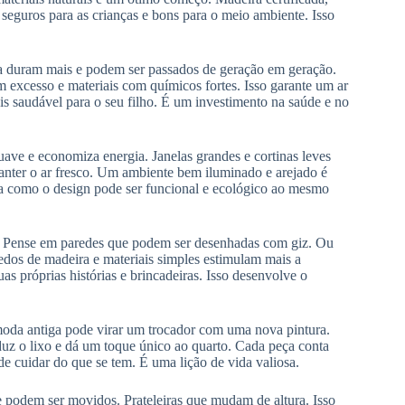
o seguros para as crianças e bons para o meio ambiente. Isso
ça duram mais e podem ser passados de geração em geração.
em excesso e materiais com químicos fortes. Isso garante um ar
 saudável para o seu filho. É um investimento na saúde e no
uave e economiza energia. Janelas grandes e cortinas leves
anter o ar fresco. Um ambiente bem iluminado e arejado é
tra como o design pode ser funcional e ecológico ao mesmo
. Pense em paredes que podem ser desenhadas com giz. Ou
edos de madeira e materiais simples estimulam mais a
as próprias histórias e brincadeiras. Isso desenvolve o
ômoda antiga pode virar um trocador com uma nova pintura.
duz o lixo e dá um toque único ao quarto. Cada peça conta
 de cuidar do que se tem. É uma lição de vida valiosa.
e podem ser movidos. Prateleiras que mudam de altura. Isso