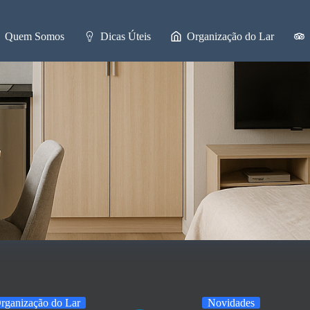
Quem Somos
Dicas Úteis
Organização do Lar
rganização do Lar
Novidades