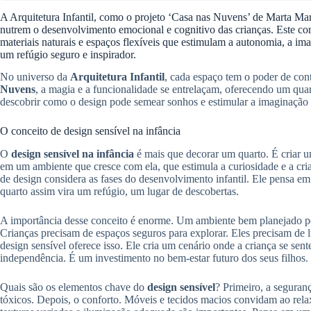
A Arquitetura Infantil, como o projeto ‘Casa nas Nuvens’ de Marta Mart
nutrem o desenvolvimento emocional e cognitivo das crianças. Este conce
materiais naturais e espaços flexíveis que estimulam a autonomia, a im
um refúgio seguro e inspirador.
No universo da
Arquitetura Infantil
, cada espaço tem o poder de con
Nuvens
, a magia e a funcionalidade se entrelaçam, oferecendo um qu
descobrir como o design pode semear sonhos e estimular a imaginação 
O conceito de design sensível na infância
O
design sensível na infância
é mais que decorar um quarto. É criar 
em um ambiente que cresce com ela, que estimula a curiosidade e a cria
de design considera as fases do desenvolvimento infantil. Ele pensa e
quarto assim vira um refúgio, um lugar de descobertas.
A importância desse conceito é enorme. Um ambiente bem planejado p
Crianças precisam de espaços seguros para explorar. Eles precisam de l
design sensível oferece isso. Ele cria um cenário onde a criança se sent
independência. É um investimento no bem-estar futuro dos seus filhos.
Quais são os elementos chave do
design sensível
? Primeiro, a seguran
tóxicos. Depois, o conforto. Móveis e tecidos macios convidam ao relax