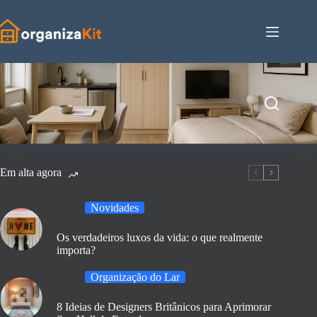
Pular
para
o
conteúdo
Em alta agora
Novidades
Os verdadeiros luxos da vida: o que realmente
importa?
Organização do Lar
8 Ideias de Designers Britânicos para Aprimorar