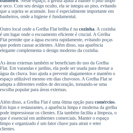
banheiro
. Neste espaço, a grelha ajuda a manter o piso limpo
e seco. Com seu design oculto, ela se integra ao piso, evitando
que a sujeira se acumule. Isso é especialmente importante em
banheiros, onde a higiene é fundamental.
Outro local onde a Grelha Flat brilha é na
cozinha
. A cozinha
é um lugar onde o escoamento eficiente é crucial. A Grelha
Flat permite que a água escorra rapidamente, evitando poças
que podem causar acidentes. Além disso, sua aparência
elegante complementa o design moderno da cozinha.
As áreas externas também se beneficiam do uso da Grelha
Flat. Em varandas e jardins, ela pode ser usada para drenar a
água da chuva. Isso ajuda a prevenir alagamentos e mantém o
espaço utilizável mesmo em dias chuvosos. A Grelha Flat se
adapta a diferentes estilos de decoração, tornando-se uma
escolha popular para áreas externas.
Além disso, a Grelha Flat é uma ótima opção para
comércios
.
Em lojas e restaurantes, a aparência limpa e moderna da grelha
pode impressionar os clientes. Ela também facilita a limpeza, o
que é essencial em ambientes comerciais. Manter o espaço
limpo e organizado é um fator chave para atrair e reter
clientes.