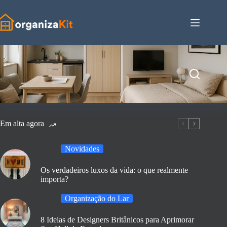
Pular
para
o
conteúdo
Em alta agora
Novidades
Os verdadeiros luxos da vida: o que realmente
importa?
Organização do Lar
8 Ideias de Designers Britânicos para Aprimorar