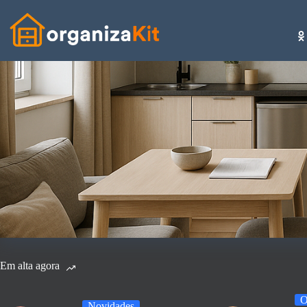
Pular
para
o
conteúdo
Em alta agora
O
Novidades