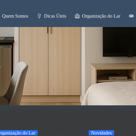
Quem Somos
Dicas Úteis
Organização do Lar
rganização do Lar
Novidades