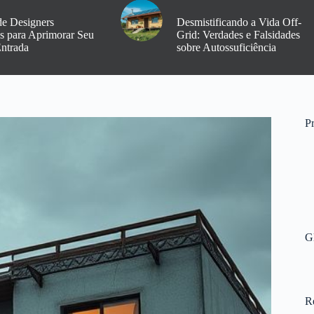
de Designers
Desmistificando a Vida Off-
os para Aprimorar Seu
Grid: Verdades e Falsidades
Entrada
sobre Autossuficiência
Pr
G
R