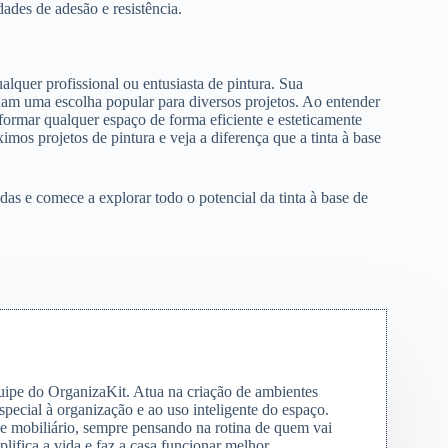
ades de adesão e resistência.
lquer profissional ou entusiasta de pintura. Sua
rnam uma escolha popular para diversos projetos. Ao entender
nsformar qualquer espaço de forma eficiente e esteticamente
os projetos de pintura e veja a diferença que a tinta à base
as e comece a explorar todo o potencial da tinta à base de
quipe do OrganizaKit. Atua na criação de ambientes
special à organização e ao uso inteligente do espaço.
s e mobiliário, sempre pensando na rotina de quem vai
lifica a vida e faz a casa funcionar melhor.