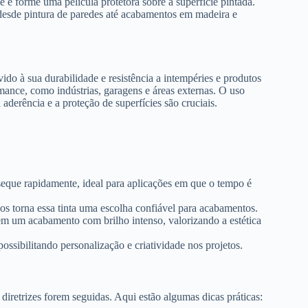
 e forme uma película protetora sobre a superfície pintada.
 desde pintura de paredes até acabamentos em madeira e
ido à sua durabilidade e resistência a intempéries e produtos
ance, como indústrias, garagens e áreas externas. O uso
aderência e a proteção de superfícies são cruciais.
seque rapidamente, ideal para aplicações em que o tempo é
os torna essa tinta uma escolha confiável para acabamentos.
cem um acabamento com brilho intenso, valorizando a estética
sibilitando personalização e criatividade nos projetos.
 diretrizes forem seguidas. Aqui estão algumas dicas práticas: