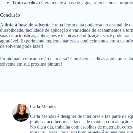
Tinta acrílica:
Geralmente à base de água, oferece boas propried
Conclusão
A
tinta à base de solvente
é uma ferramenta poderosa no arsenal de qua
durabilidade, facilidade de aplicação e variedade de acabamentos a to
suas características, aplicações e técnicas de utilização, você pode tra
agradável. Experimente implementar esses conhecimentos em seus próxim
de solvente pode fazer!
Pronto para colocar a mão na massa? Considere as dicas aqui apresentad
solvente em sua próxima pintura!
Carla Mendes
Carla Mendes é designer de interiores e faz parte da e
práticos, acolhedores e fáceis de manter, com atenção e
No dia a dia, trabalha com escolhas de materiais, core
morar ali. Para Carla, um bom projeto é aquele que simp