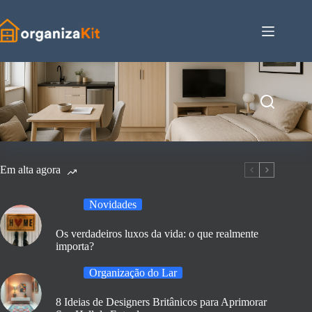
Pular
para
o
conteúdo
Em alta agora
Novidades
Os verdadeiros luxos da vida: o que realmente
importa?
Organização do Lar
8 Ideias de Designers Britânicos para Aprimorar