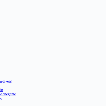
rdíveis!
in
onchegante
or