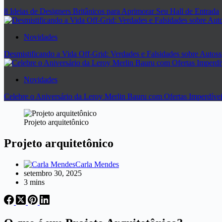
8 Ideias de Designers Britânicos para Aprimorar Seu Hall de Entrada
Novidades
Desmistificando a Vida Off-Grid: Verdades e Falsidades sobre Autoss
Novidades
Celebre o Aniversário da Leroy Merlin Bauru com Ofertas Imperdívei
Projeto arquitetônico
Projeto arquitetônico
Carla Mendes
setembro 30, 2025
3 mins