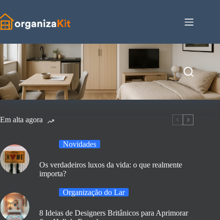
Pular
para
o
conteúdo
Em alta agora
Novidades
Os verdadeiros luxos da vida: o que realmente
importa?
Organização do Lar
8 Ideias de Designers Britânicos para Aprimorar