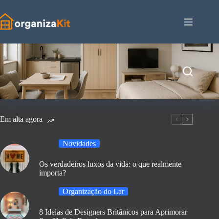
Pular
para
o
conteúdo
Em alta agora
Novidades
Os verdadeiros luxos da vida: o que realmente
importa?
Organização do Lar
8 Ideias de Designers Britânicos para Aprimorar