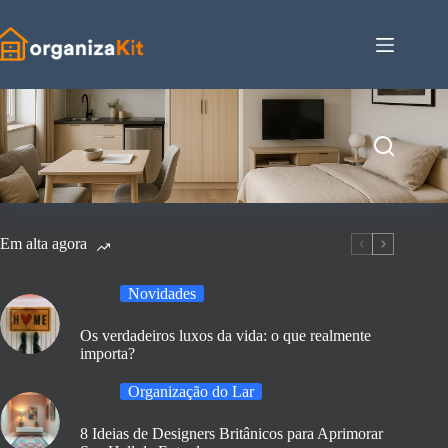
Pular
para
o
conteúdo
Em alta agora
Novidades
Os verdadeiros luxos da vida: o que realmente
importa?
Organização do Lar
8 Ideias de Designers Britânicos para Aprimorar