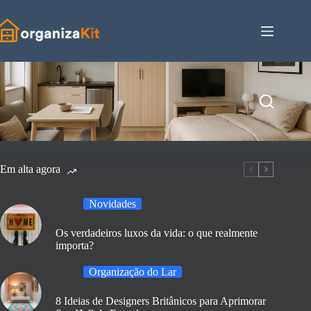
Pular
para
o
conteúdo
Em alta agora
Novidades
Os verdadeiros luxos da vida: o que realmente
importa?
Organização do Lar
8 Ideias de Designers Britânicos para Aprimorar