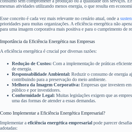
consumo sem comprometer a produção ou a qualidade dos serviços. Em o
mesmas atividades utilizando menos energia, o que resulta em economi
Esse conceito é cada vez mais relevante no cenário atual, onde a
susten
prioridades para muitas organizações. A eficiência energética não apen
para uma imagem corporativa mais positiva e para o cumprimento de r
Importância da Eficiência Energética nas Empresas
A eficiência energética é crucial por diversas razões:
Redução de Custos:
Com a implementação de práticas eficientes
de energia.
Responsabilidade Ambiental:
Reduzir o consumo de energia aju
contribuindo para a preservação do meio ambiente.
Melhora da Imagem Corporativa:
Empresas que investem em su
público e por investidores.
Conformidade Legal:
Muitas legislações exigem que as empresas
uma das formas de atender a essas demandas.
Como Implementar a Eficiência Energética Empresarial?
Implementar a
eficiência energética empresarial
pode parecer desafiad
adotadas: