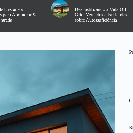
de Designers
Desmistificando a Vida Off-
os para Aprimorar Seu
Grid: Verdades e Falsidades
Entrada
sobre Autossuficiência
Pr
G
R