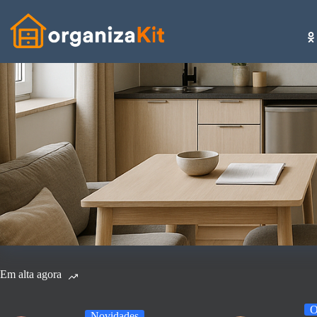
Pular
para
o
conteúdo
Em alta agora
O
Novidades