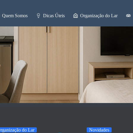
Quem Somos
Dicas Úteis
Organização do Lar
rganização do Lar
Novidades