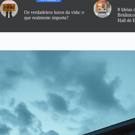
8 Ideias 
Os verdadeiros luxos da vida: o
Britânic
que realmente importa?
Hall de 