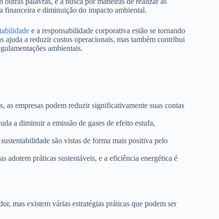
utras palavras, é a busca por maneiras de realizar as
a financeira e diminuição do impacto ambiental.
tabilidade
e a responsabilidade corporativa estão se tornando
as ajuda a reduzir custos operacionais, mas também contribui
egulamentações ambientais.
, as empresas podem reduzir significativamente suas contas
da a diminuir a emissão de gases de efeito estufa,
stentabilidade são vistas de forma mais positiva pelo
 adotem práticas sustentáveis, e a eficiência energética é
or, mas existem várias estratégias práticas que podem ser