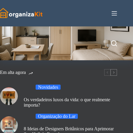
Pular
para
o
conteúdo
Em alta agora
Novidades
Os verdadeiros luxos da vida: o que realmente
importa?
Organização do Lar
8 Ideias de Designers Britânicos para Aprimorar