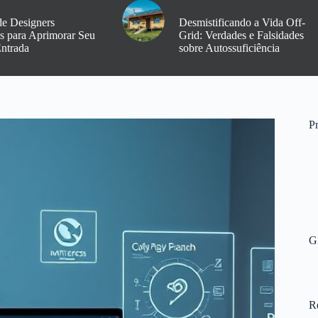
de Designers
Desmistificando a Vida Off-
os para Aprimorar Seu
Grid: Verdades e Falsidades
Entrada
sobre Autossuficiência
Pr
G
R