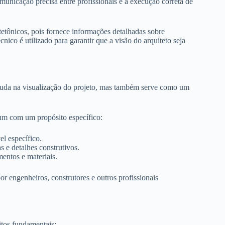
municação precisa entre profissionais e a execução correta de
tetônicos, pois fornece informações detalhadas sobre
nico é utilizado para garantir que a visão do arquiteto seja
ajuda na visualização do projeto, mas também serve como um
 um com um propósito específico:
l específico.
s e detalhes construtivos.
entos e materiais.
r engenheiros, construtores e outros profissionais
tos fundamentais: