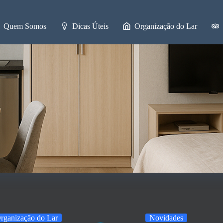
Quem Somos
Dicas Úteis
Organização do Lar
rganização do Lar
Novidades