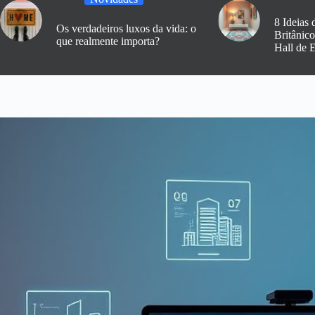
8 Ideias 
Os verdadeiros luxos da vida: o
Britânic
que realmente importa?
Hall de 