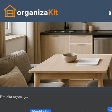
Pular
para
o
conteúdo
Em alta agora
O
Novidades