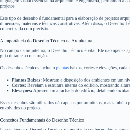
linguagem visual essencial na arquitetura e engenharia, permitindo a co
projetos.
Este tipo de desenho é fundamental para a elaboração de projetos arqui
dimensões, materiais e técnicas construtivas. Além disso, o Desenho Téc
concretizada com precisão.
A importância do Desenho Técnico na Arquitetura
No campo da arquitetura, o Desenho Técnico é vital. Ele não apenas 
guia durante a construção.
Os desenhos técnicos incluem
plantas
baixas, cortes e elevações, cada
Plantas Baixas:
Mostram a disposição dos ambientes em um níve
Cortes:
Revelam a estrutura interna do edifício, mostrando altura
Elevações:
Apresentam a fachada do edifício, detalhando acabam
Esses desenhos são utilizados não apenas por arquitetos, mas também po
envolvidos no projeto.
Conceitos Fundamentais do Desenho Técnico
Para entender o Desenho Técnico, é importante conhecer alguns concei