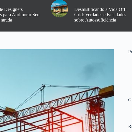
de Designers
Desmistificando a Vida Off-
os para Aprimorar Seu
Grid: Verdades e Falsidades
Entrada
sobre Autossuficiência
Pr
G
R