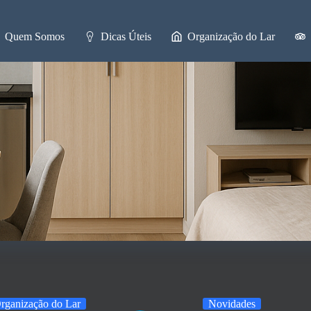
Quem Somos
Dicas Úteis
Organização do Lar
rganização do Lar
Novidades