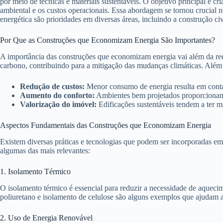
por meio de técnicas e materiais sustentáveis. O objetivo principal é c
ambiental e os custos operacionais. Essa abordagem se tornou crucial n
energética são prioridades em diversas áreas, incluindo a construção civ
Por Que as Construções que Economizam Energia São Importantes?
A importância das construções que economizam energia vai além da red
carbono, contribuindo para a mitigação das mudanças climáticas. Além 
Redução de custos:
Menor consumo de energia resulta em conta
Aumento do conforto:
Ambientes bem projetados proporcionam
Valorização do imóvel:
Edificações sustentáveis tendem a ter m
Aspectos Fundamentais das Construções que Economizam Energia
Existem diversas práticas e tecnologias que podem ser incorporadas 
algumas das mais relevantes:
1. Isolamento Térmico
O isolamento térmico é essencial para reduzir a necessidade de aquecim
poliuretano e isolamento de celulose são alguns exemplos que ajudam a 
2. Uso de Energia Renovável