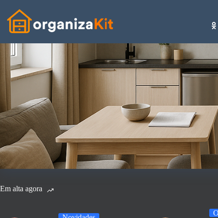
Pular
para
o
conteúdo
Em alta agora
O
Novidades