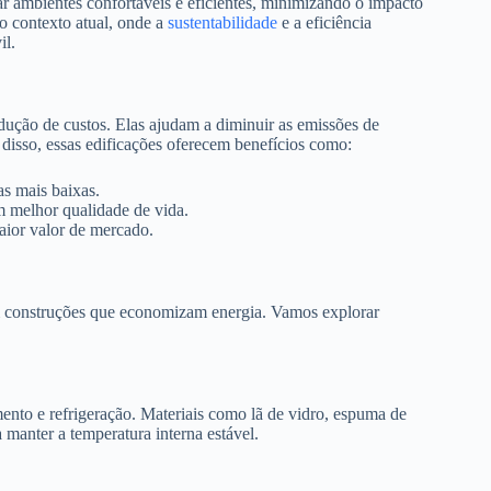
riar ambientes confortáveis e eficientes, minimizando o impacto
o contexto atual, onde a
sustentabilidade
e a eficiência
il.
ução de custos. Elas ajudam a diminuir as emissões de
disso, essas edificações oferecem benefícios como:
s mais baixas.
 melhor qualidade de vida.
aior valor de mercado.
em construções que economizam energia. Vamos explorar
ento e refrigeração. Materiais como lã de vidro, espuma de
manter a temperatura interna estável.