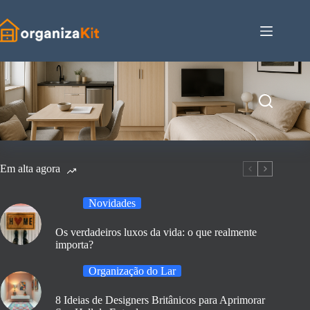
Pular
para
o
conteúdo
Em alta agora
Novidades
Os verdadeiros luxos da vida: o que realmente
importa?
Organização do Lar
8 Ideias de Designers Britânicos para Aprimorar