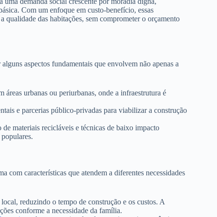
r a uma demanda social crescente por moradia digna,
 básica. Com um enfoque em custo-benefício, essas
 e a qualidade das habitações, sem comprometer o orçamento
ar alguns aspectos fundamentais que envolvem não apenas a
m áreas urbanas ou periurbanas, onde a infraestrutura é
is e parcerias público-privadas para viabilizar a construção
 de materiais recicláveis e técnicas de baixo impacto
 populares.
ma com características que atendem a diferentes necessidades
ocal, reduzindo o tempo de construção e os custos. A
ações conforme a necessidade da família.