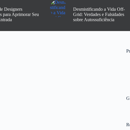
de Designers
Desmistificando a Vida Off-
os para Aprimorar Seu
Grid: Verdades e Falsidades
Entrada
sobre Autossuficiência
Pr
G
R