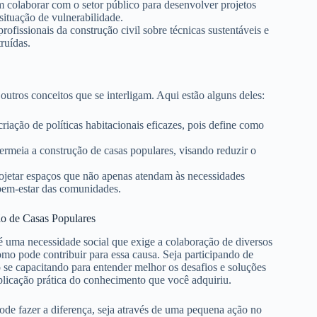
colaborar com o setor público para desenvolver projetos
ituação de vulnerabilidade.
ofissionais da construção civil sobre técnicas sustentáveis e
ruídas.
tros conceitos que se interligam. Aqui estão alguns deles:
iação de políticas habitacionais eficazes, pois define como
rmeia a construção de casas populares, visando reduzir o
ojetar espaços que não apenas atendam às necessidades
bem-estar das comunidades.
o de Casas Populares
é uma necessidade social que exige a colaboração de diversos
omo pode contribuir para essa causa. Seja participando de
 se capacitando para entender melhor os desafios e soluções
plicação prática do conhecimento que você adquiriu.
de fazer a diferença, seja através de uma pequena ação no