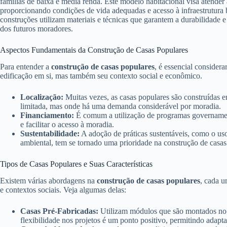
famílias de baixa e média renda. Este modelo habitacional visa atende
proporcionando condições de vida adequadas e acesso à infraestrutura
construções utilizam materiais e técnicas que garantem a durabilidade
dos futuros moradores.
Aspectos Fundamentais da Construção de Casas Populares
Para entender a
construção de casas populares
, é essencial consider
edificação em si, mas também seu contexto social e econômico.
Localização:
Muitas vezes, as casas populares são construídas e
limitada, mas onde há uma demanda considerável por moradia.
Financiamento:
É comum a utilização de programas governamenta
e facilitar o acesso à moradia.
Sustentabilidade:
A adoção de práticas sustentáveis, como o uso
ambiental, tem se tornado uma prioridade na construção de casas
Tipos de Casas Populares e Suas Características
Existem várias abordagens na
construção de casas populares
, cada u
e contextos sociais. Veja algumas delas:
Casas Pré-Fabricadas:
Utilizam módulos que são montados no l
flexibilidade nos projetos é um ponto positivo, permitindo adapt