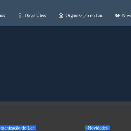
os
Dicas Úteis
Organização do Lar
Novi
rganização do Lar
Novidades