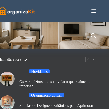
Pular
para
o
conteúdo
Em alta agora
Novidades
Os verdadeiros luxos da vida: o que realmente
importa?
Organização do Lar
8 Ideias de Designers Britânicos para Aprimorar