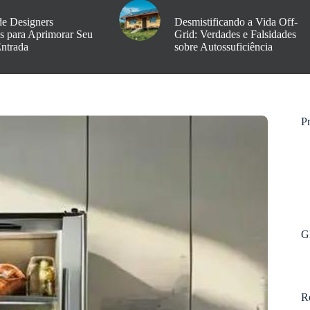
de Designers
Desmistificando a Vida Off-
os para Aprimorar Seu
Grid: Verdades e Falsidades
Entrada
sobre Autossuficiência
Pr
G
R