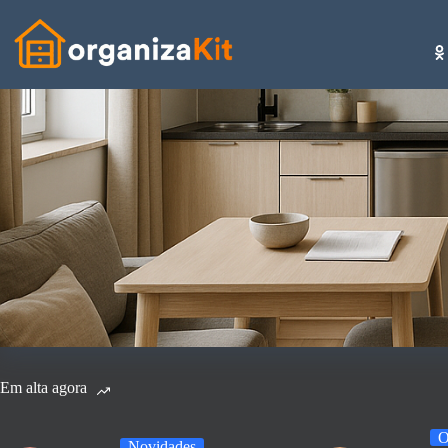
Pular
para
o
conteúdo
Em alta agora
O
Novidades