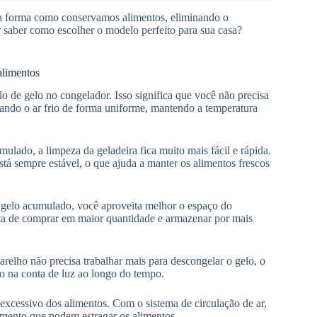
a forma como conservamos alimentos, eliminando o
 saber como escolher o modelo perfeito para sua casa?
alimentos
o de gelo no congelador. Isso significa que você não precisa
ando o ar frio de forma uniforme, mantendo a temperatura
ulado, a limpeza da geladeira fica muito mais fácil e rápida.
tá sempre estável, o que ajuda a manter os alimentos frescos
 gelo acumulado, você aproveita melhor o espaço do
sta de comprar em maior quantidade e armazenar por mais
elho não precisa trabalhar mais para descongelar o gelo, o
o na conta de luz ao longo do tempo.
excessivo dos alimentos. Com o sistema de circulação de ar,
lamento que podem estragar os alimentos.