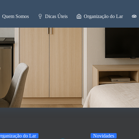
Quem Somos
Dicas Úteis
Organização do Lar
rganização do Lar
Novidades