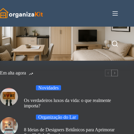
Pular
para
o
conteúdo
Em alta agora
Novidades
Os verdadeiros luxos da vida: o que realmente
importa?
Organização do Lar
8 Ideias de Designers Britânicos para Aprimorar