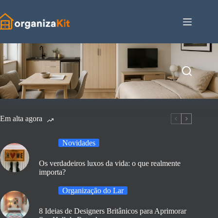
Pular
para
o
conteúdo
Em alta agora
Novidades
Os verdadeiros luxos da vida: o que realmente
importa?
Organização do Lar
8 Ideias de Designers Britânicos para Aprimorar