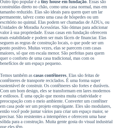
Outro tipo popular é a
tiny house em fundação
. Essas são
construídas direto no chão, como uma casa normal, mas em
tamanho reduzido. Elas são ideais para quem quer um lar
permanente, talvez como uma casa de hóspedes ou um
escritório no quintal. Elas podem ser chamadas de ADUs, ou
Unidades de Moradia Acessórias. São ótimas para adicionar
valor à sua propriedade. Essas casas em fundação oferecem
mais estabilidade e podem ser mais fáceis de financiar. Elas
seguem as regras de construção locais, o que pode ser um
ponto positivo. Muitas vezes, elas se parecem com casas
maiores, só que em escala menor. São perfeitas para quem
quer o conforto de uma casa tradicional, mas com os
benefícios de um espaço pequeno.
Temos também as
casas contêineres
. Elas são feitas de
contêineres de transporte reciclados. É uma forma super
sustentável de construir. Os contêineres são fortes e duráveis.
Com um bom design, eles se transformam em lares modernos
e estilosos. É uma opção que mostra muita criatividade e
preocupação com o meio ambiente. Converter um contêiner
em casa pode ser um projeto empolgante. Eles são modulares,
então você pode juntar vários para criar um espaço maior, se
precisar. São resistentes a intempéries e oferecem uma base
sólida para a construção. Muita gente gosta do visual industrial
que eles têm.