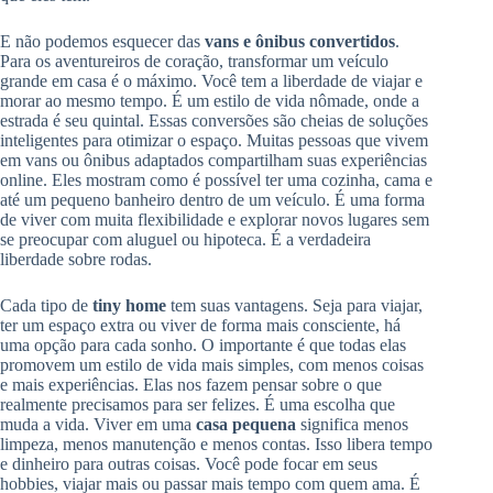
E não podemos esquecer das
vans e ônibus convertidos
.
Para os aventureiros de coração, transformar um veículo
grande em casa é o máximo. Você tem a liberdade de viajar e
morar ao mesmo tempo. É um estilo de vida nômade, onde a
estrada é seu quintal. Essas conversões são cheias de soluções
inteligentes para otimizar o espaço. Muitas pessoas que vivem
em vans ou ônibus adaptados compartilham suas experiências
online. Eles mostram como é possível ter uma cozinha, cama e
até um pequeno banheiro dentro de um veículo. É uma forma
de viver com muita flexibilidade e explorar novos lugares sem
se preocupar com aluguel ou hipoteca. É a verdadeira
liberdade sobre rodas.
Cada tipo de
tiny home
tem suas vantagens. Seja para viajar,
ter um espaço extra ou viver de forma mais consciente, há
uma opção para cada sonho. O importante é que todas elas
promovem um estilo de vida mais simples, com menos coisas
e mais experiências. Elas nos fazem pensar sobre o que
realmente precisamos para ser felizes. É uma escolha que
muda a vida. Viver em uma
casa pequena
significa menos
limpeza, menos manutenção e menos contas. Isso libera tempo
e dinheiro para outras coisas. Você pode focar em seus
hobbies, viajar mais ou passar mais tempo com quem ama. É