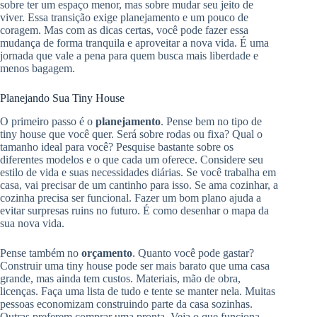
sobre ter um espaço menor, mas sobre mudar seu jeito de
viver. Essa transição exige planejamento e um pouco de
coragem. Mas com as dicas certas, você pode fazer essa
mudança de forma tranquila e aproveitar a nova vida. É uma
jornada que vale a pena para quem busca mais liberdade e
menos bagagem.
Planejando Sua Tiny House
O primeiro passo é o
planejamento
. Pense bem no tipo de
tiny house que você quer. Será sobre rodas ou fixa? Qual o
tamanho ideal para você? Pesquise bastante sobre os
diferentes modelos e o que cada um oferece. Considere seu
estilo de vida e suas necessidades diárias. Se você trabalha em
casa, vai precisar de um cantinho para isso. Se ama cozinhar, a
cozinha precisa ser funcional. Fazer um bom plano ajuda a
evitar surpresas ruins no futuro. É como desenhar o mapa da
sua nova vida.
Pense também no
orçamento
. Quanto você pode gastar?
Construir uma tiny house pode ser mais barato que uma casa
grande, mas ainda tem custos. Materiais, mão de obra,
licenças. Faça uma lista de tudo e tente se manter nela. Muitas
pessoas economizam construindo parte da casa sozinhas.
Outras preferem comprar uma pronta. Veja o que funciona