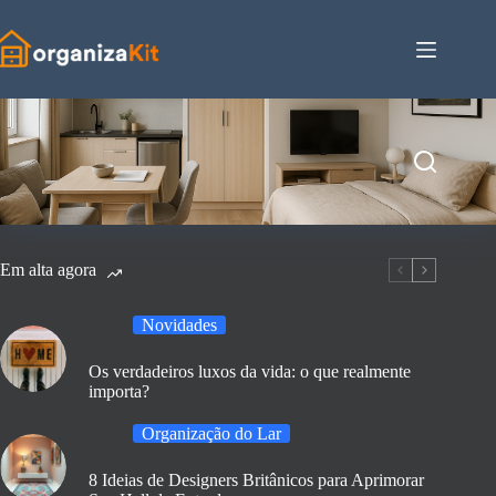
Pular
para
o
conteúdo
Em alta agora
Novidades
Os verdadeiros luxos da vida: o que realmente
importa?
Organização do Lar
8 Ideias de Designers Britânicos para Aprimorar