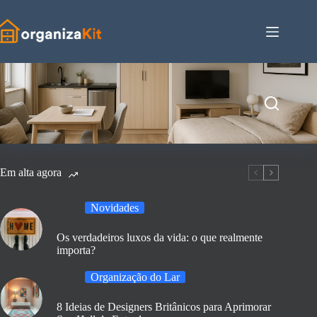
Pular
para
o
conteúdo
Em alta agora
Novidades
Os verdadeiros luxos da vida: o que realmente
importa?
Organização do Lar
8 Ideias de Designers Britânicos para Aprimorar