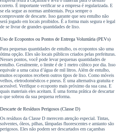
empresa retira a caçamba e leva o material para o destino
correto. É importante verificar se a empresa é regularizada. E
se ela segue as normas ambientais. Peça sempre o
comprovante de descarte. Isso garante que seu entulho não
será jogado em locais proibidos. É a forma mais segura e legal
de se livrar de grandes quantidades de lixo.
Uso de Ecopontos ou Pontos de Entrega Voluntária (PEVs)
Para pequenas quantidades de entulho, os ecopontos são uma
ótima opção. Eles são locais públicos criados pelas prefeituras.
Nesses pontos, você pode levar pequenas quantidades de
entulho. Geralmente, o limite é de 1 metro cúbico por dia. Isso
equivale a uma caixa d’água de mil litros. Além de entulho,
muitos ecopontos recebem outros tipos de lixo. Como móveis
velhos, eletrodomésticos e pneus. É uma alternativa gratuita e
acessível. Verifique o ecoponto mais próximo da sua casa. E
quais materiais eles aceitam. É uma forma prática de descartar
o que sobrou da sua pequena reforma.
Descarte de Resíduos Perigosos (Classe D)
Os resíduos da Classe D merecem atenção especial. Tintas,
solventes, óleos, pilhas, lâmpadas fluorescentes e amianto são
perigosos. Eles não podem ser descartados em caçambas