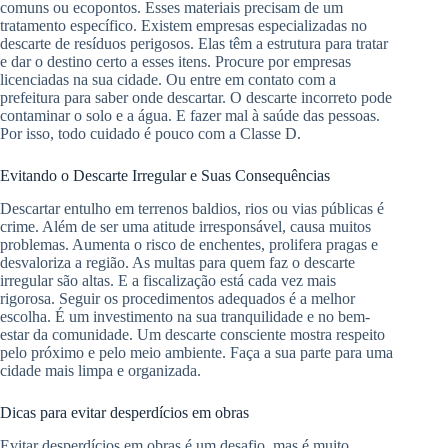
comuns ou ecopontos. Esses materiais precisam de um
tratamento específico. Existem empresas especializadas no
descarte de resíduos perigosos. Elas têm a estrutura para tratar
e dar o destino certo a esses itens. Procure por empresas
licenciadas na sua cidade. Ou entre em contato com a
prefeitura para saber onde descartar. O descarte incorreto pode
contaminar o solo e a água. E fazer mal à saúde das pessoas.
Por isso, todo cuidado é pouco com a Classe D.
Evitando o Descarte Irregular e Suas Consequências
Descartar entulho em terrenos baldios, rios ou vias públicas é
crime. Além de ser uma atitude irresponsável, causa muitos
problemas. Aumenta o risco de enchentes, prolifera pragas e
desvaloriza a região. As multas para quem faz o descarte
irregular são altas. E a fiscalização está cada vez mais
rigorosa. Seguir os procedimentos adequados é a melhor
escolha. É um investimento na sua tranquilidade e no bem-
estar da comunidade. Um descarte consciente mostra respeito
pelo próximo e pelo meio ambiente. Faça a sua parte para uma
cidade mais limpa e organizada.
Dicas para evitar desperdícios em obras
Evitar desperdícios em obras é um desafio, mas é muito