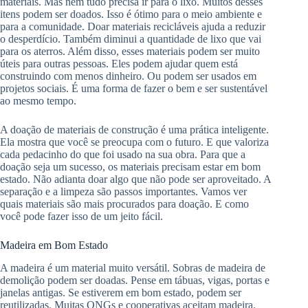
materiais. Mas nem tudo precisa ir para o lixo. Muitos desses
itens podem ser doados. Isso é ótimo para o meio ambiente e
para a comunidade. Doar materiais recicláveis ajuda a reduzir
o desperdício. Também diminui a quantidade de lixo que vai
para os aterros. Além disso, esses materiais podem ser muito
úteis para outras pessoas. Eles podem ajudar quem está
construindo com menos dinheiro. Ou podem ser usados em
projetos sociais. É uma forma de fazer o bem e ser sustentável
ao mesmo tempo.
A doação de materiais de construção é uma prática inteligente.
Ela mostra que você se preocupa com o futuro. E que valoriza
cada pedacinho do que foi usado na sua obra. Para que a
doação seja um sucesso, os materiais precisam estar em bom
estado. Não adianta doar algo que não pode ser aproveitado. A
separação e a limpeza são passos importantes. Vamos ver
quais materiais são mais procurados para doação. E como
você pode fazer isso de um jeito fácil.
Madeira em Bom Estado
A madeira é um material muito versátil. Sobras de madeira de
demolição podem ser doadas. Pense em tábuas, vigas, portas e
janelas antigas. Se estiverem em bom estado, podem ser
reutilizadas. Muitas ONGs e cooperativas aceitam madeira.