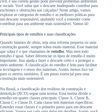
civil, e sua correta gestão pode prevenir problemas ambientais
e sociais. Você sabia que o descarte inadequado contribui para
enchentes e obstruções nas calçadas? Neste artigo, vamos
explorar as categorias de entulho e as melhores práticas para
um descarte responsável, ajudando você a entender como
contribuir para um ambiente mais sustentável. Vamos lá!
Principais tipos de entulhos e suas classificações
Quando falamos de obras, seja uma reforma pequena ou uma
construção grande, sempre sobra muito material. Esse material
que sobra é o que chamamos de
entulho
. Mas nem todo
entulho é igual. Saber diferenciar os tipos de entulho é muito
importante. Isso ajuda a fazer o descarte certo e a proteger o
meio ambiente. A classificação do entulho é feita para facilitar
a reciclagem e o reuso dos materiais. Assim, menos lixo vai
para os aterros sanitários. É um passo essencial para uma
construção mais sustentável.
No Brasil, a classificação dos resíduos de construção e
demolição (RCD) segue uma norma. Essa norma divide o
entulho em quatro classes principais: Classe A, Classe B,
Classe C e Classe D. Cada classe tem materiais específicos.
Entender essas classes é o primeiro passo para um descarte
eficiente. Vamos ver cada uma delas em detalhes. Assim, você