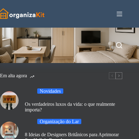
Pular
para
o
conteúdo
Em alta agora
Novidades
Os verdadeiros luxos da vida: o que realmente
importa?
Organização do Lar
8 Ideias de Designers Britânicos para Aprimorar