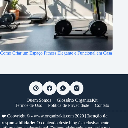
Como Criar um Espaço Fitness Elegante e Funcional em Casa
Quem Somos
Glossário OrganizaKit
Termos de Uso
Política de Privacidade
Contato
❤️ Copyright © -
www.organizakit.com
2020 |
Isenção de
responsabilidade:
O conteúdo deste blog é exclusivamente
informativo e educacional. Embora elaborado e revisado por