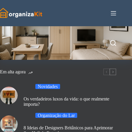
Pular
para
o
conteúdo
Em alta agora
Novidades
Os verdadeiros luxos da vida: o que realmente
importa?
Organização do Lar
8 Ideias de Designers Britânicos para Aprimorar