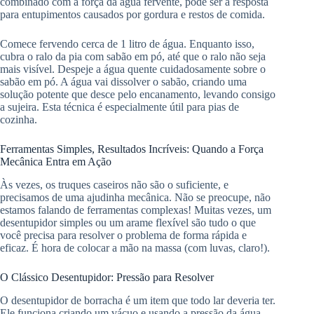
combinado com a força da água fervente, pode ser a resposta
para entupimentos causados por gordura e restos de comida.
Comece fervendo cerca de 1 litro de água. Enquanto isso,
cubra o ralo da pia com sabão em pó, até que o ralo não seja
mais visível. Despeje a água quente cuidadosamente sobre o
sabão em pó. A água vai dissolver o sabão, criando uma
solução potente que desce pelo encanamento, levando consigo
a sujeira. Esta técnica é especialmente útil para pias de
cozinha.
Ferramentas Simples, Resultados Incríveis: Quando a Força
Mecânica Entra em Ação
Às vezes, os truques caseiros não são o suficiente, e
precisamos de uma ajudinha mecânica. Não se preocupe, não
estamos falando de ferramentas complexas! Muitas vezes, um
desentupidor simples ou um arame flexível são tudo o que
você precisa para resolver o problema de forma rápida e
eficaz. É hora de colocar a mão na massa (com luvas, claro!).
O Clássico Desentupidor: Pressão para Resolver
O desentupidor de borracha é um item que todo lar deveria ter.
Ele funciona criando um vácuo e usando a pressão da água