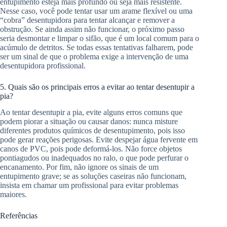
entupimento esteja mais profundo ou seja mais resistente.
Nesse caso, você pode tentar usar um arame flexível ou uma
“cobra” desentupidora para tentar alcançar e remover a
obstrução. Se ainda assim não funcionar, o próximo passo
seria desmontar e limpar o sifão, que é um local comum para o
acúmulo de detritos. Se todas essas tentativas falharem, pode
ser um sinal de que o problema exige a intervenção de uma
desentupidora profissional.
5. Quais são os principais erros a evitar ao tentar desentupir a
pia?
Ao tentar desentupir a pia, evite alguns erros comuns que
podem piorar a situação ou causar danos: nunca misture
diferentes produtos químicos de desentupimento, pois isso
pode gerar reações perigosas. Evite despejar água fervente em
canos de PVC, pois pode deformá-los. Não force objetos
pontiagudos ou inadequados no ralo, o que pode perfurar o
encanamento. Por fim, não ignore os sinais de um
entupimento grave; se as soluções caseiras não funcionam,
insista em chamar um profissional para evitar problemas
maiores.
Referências