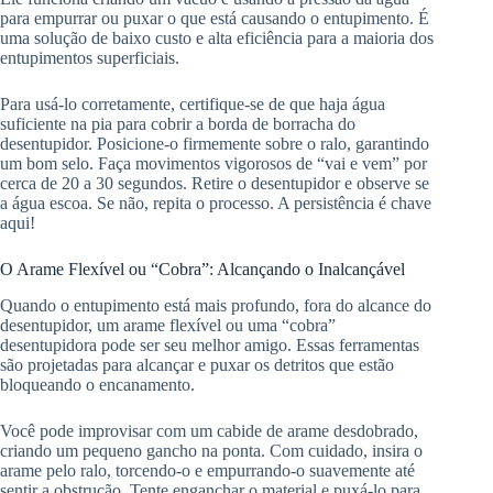
para empurrar ou puxar o que está causando o entupimento. É
uma solução de baixo custo e alta eficiência para a maioria dos
entupimentos superficiais.
Para usá-lo corretamente, certifique-se de que haja água
suficiente na pia para cobrir a borda de borracha do
desentupidor. Posicione-o firmemente sobre o ralo, garantindo
um bom selo. Faça movimentos vigorosos de “vai e vem” por
cerca de 20 a 30 segundos. Retire o desentupidor e observe se
a água escoa. Se não, repita o processo. A persistência é chave
aqui!
O Arame Flexível ou “Cobra”: Alcançando o Inalcançável
Quando o entupimento está mais profundo, fora do alcance do
desentupidor, um arame flexível ou uma “cobra”
desentupidora pode ser seu melhor amigo. Essas ferramentas
são projetadas para alcançar e puxar os detritos que estão
bloqueando o encanamento.
Você pode improvisar com um cabide de arame desdobrado,
criando um pequeno gancho na ponta. Com cuidado, insira o
arame pelo ralo, torcendo-o e empurrando-o suavemente até
sentir a obstrução. Tente enganchar o material e puxá-lo para