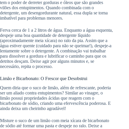
tem o poder de derreter gorduras e óleos que são grandes
vilões dos entupimentos. Quando combinada com o
detergente, um desengordurante natural, essa dupla se torna
imbatível para problemas menores.
Ferva cerca de 1 a 2 litros de água. Enquanto a água esquenta,
despeje uma boa quantidade de detergente líquido
(aproximadamente meia xícara) no ralo da pia. Assim que a
água estiver quente (cuidado para não se queimar!), despeje-a
lentamente sobre o detergente. A combinação vai trabalhar
para dissolver a gordura e lubrificar o caminho para que os
detritos desçam. Deixe agir por alguns minutos e, se
necessário, repita o processo.
Limão e Bicarbonato: O Frescor que Desobstrui
Quem diria que o suco de limão, além de refrescante, poderia
ser um aliado contra entupimentos? Similar ao vinagre, o
limão possui propriedades ácidas que reagem com o
bicarbonato de sódio, criando uma efervescência poderosa. E
ainda deixa um cheirinho agradável!
Misture o suco de um limão com meia xícara de bicarbonato
de sódio até formar uma pasta e despeje no ralo. Deixe a