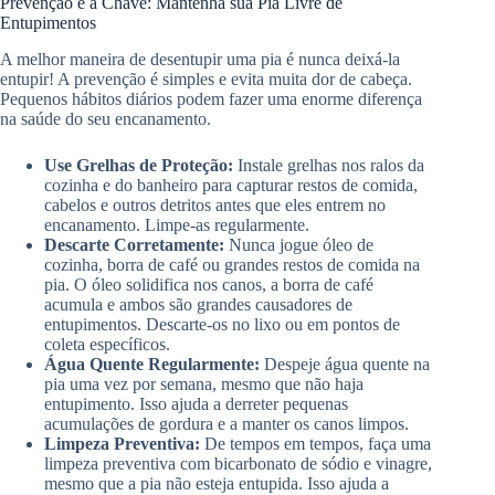
Prevenção é a Chave: Mantenha sua Pia Livre de
Entupimentos
A melhor maneira de desentupir uma pia é nunca deixá-la
entupir! A prevenção é simples e evita muita dor de cabeça.
Pequenos hábitos diários podem fazer uma enorme diferença
na saúde do seu encanamento.
Use Grelhas de Proteção:
Instale grelhas nos ralos da
cozinha e do banheiro para capturar restos de comida,
cabelos e outros detritos antes que eles entrem no
encanamento. Limpe-as regularmente.
Descarte Corretamente:
Nunca jogue óleo de
cozinha, borra de café ou grandes restos de comida na
pia. O óleo solidifica nos canos, a borra de café
acumula e ambos são grandes causadores de
entupimentos. Descarte-os no lixo ou em pontos de
coleta específicos.
Água Quente Regularmente:
Despeje água quente na
pia uma vez por semana, mesmo que não haja
entupimento. Isso ajuda a derreter pequenas
acumulações de gordura e a manter os canos limpos.
Limpeza Preventiva:
De tempos em tempos, faça uma
limpeza preventiva com bicarbonato de sódio e vinagre,
mesmo que a pia não esteja entupida. Isso ajuda a