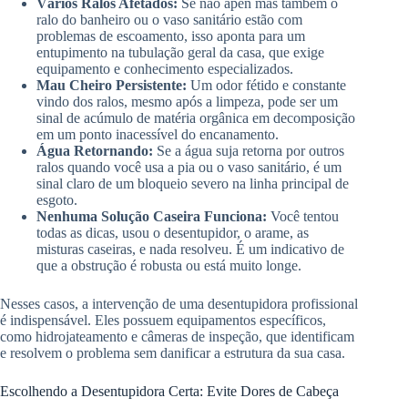
Vários Ralos Afetados:
Se não apen mas também o
ralo do banheiro ou o vaso sanitário estão com
problemas de escoamento, isso aponta para um
entupimento na tubulação geral da casa, que exige
equipamento e conhecimento especializados.
Mau Cheiro Persistente:
Um odor fétido e constante
vindo dos ralos, mesmo após a limpeza, pode ser um
sinal de acúmulo de matéria orgânica em decomposição
em um ponto inacessível do encanamento.
Água Retornando:
Se a água suja retorna por outros
ralos quando você usa a pia ou o vaso sanitário, é um
sinal claro de um bloqueio severo na linha principal de
esgoto.
Nenhuma Solução Caseira Funciona:
Você tentou
todas as dicas, usou o desentupidor, o arame, as
misturas caseiras, e nada resolveu. É um indicativo de
que a obstrução é robusta ou está muito longe.
Nesses casos, a intervenção de uma desentupidora profissional
é indispensável. Eles possuem equipamentos específicos,
como hidrojateamento e câmeras de inspeção, que identificam
e resolvem o problema sem danificar a estrutura da sua casa.
Escolhendo a Desentupidora Certa: Evite Dores de Cabeça