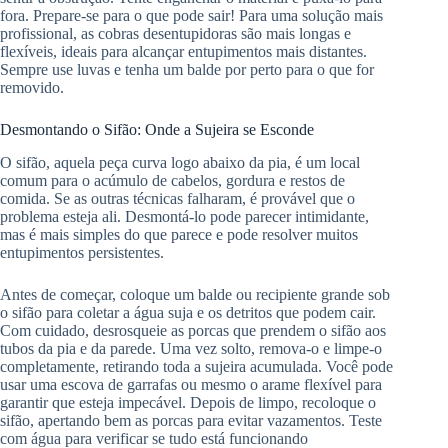
fora. Prepare-se para o que pode sair! Para uma solução mais
profissional, as cobras desentupidoras são mais longas e
flexíveis, ideais para alcançar entupimentos mais distantes.
Sempre use luvas e tenha um balde por perto para o que for
removido.
Desmontando o Sifão: Onde a Sujeira se Esconde
O sifão, aquela peça curva logo abaixo da pia, é um local
comum para o acúmulo de cabelos, gordura e restos de
comida. Se as outras técnicas falharam, é provável que o
problema esteja ali. Desmontá-lo pode parecer intimidante,
mas é mais simples do que parece e pode resolver muitos
entupimentos persistentes.
Antes de começar, coloque um balde ou recipiente grande sob
o sifão para coletar a água suja e os detritos que podem cair.
Com cuidado, desrosqueie as porcas que prendem o sifão aos
tubos da pia e da parede. Uma vez solto, remova-o e limpe-o
completamente, retirando toda a sujeira acumulada. Você pode
usar uma escova de garrafas ou mesmo o arame flexível para
garantir que esteja impecável. Depois de limpo, recoloque o
sifão, apertando bem as porcas para evitar vazamentos. Teste
com água para verificar se tudo está funcionando