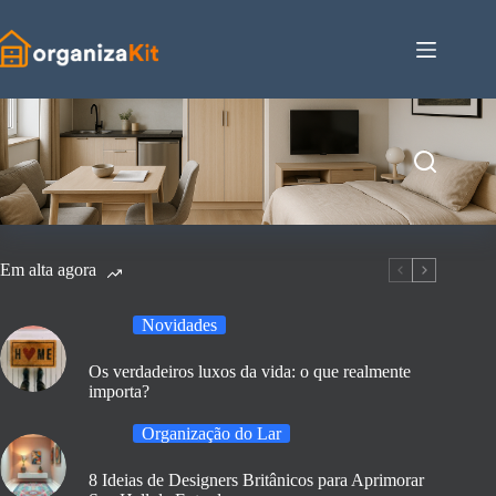
Pular
para
o
conteúdo
Em alta agora
Novidades
Os verdadeiros luxos da vida: o que realmente
importa?
Organização do Lar
8 Ideias de Designers Britânicos para Aprimorar