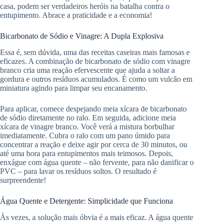
casa, podem ser verdadeiros heróis na batalha contra o
entupimento. Abrace a praticidade e a economia!
Bicarbonato de Sódio e Vinagre: A Dupla Explosiva
Essa é, sem dúvida, uma das receitas caseiras mais famosas e
eficazes. A combinação de bicarbonato de sódio com vinagre
branco cria uma reação efervescente que ajuda a soltar a
gordura e outros resíduos acumulados. É como um vulcão em
miniatura agindo para limpar seu encanamento.
Para aplicar, comece despejando meia xícara de bicarbonato
de sódio diretamente no ralo. Em seguida, adicione meia
xícara de vinagre branco. Você verá a mistura borbulhar
imediatamente. Cubra o ralo com um pano úmido para
concentrar a reação e deixe agir por cerca de 30 minutos, ou
até uma hora para entupimentos mais teimosos. Depois,
enxágue com água quente – não fervente, para não danificar o
PVC – para lavar os resíduos soltos. O resultado é
surpreendente!
Água Quente e Detergente: Simplicidade que Funciona
Às vezes, a solução mais óbvia é a mais eficaz. A água quente