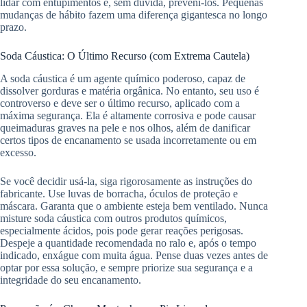
lidar com entupimentos é, sem dúvida, preveni-los. Pequenas
mudanças de hábito fazem uma diferença gigantesca no longo
prazo.
Soda Cáustica: O Último Recurso (com Extrema Cautela)
A soda cáustica é um agente químico poderoso, capaz de
dissolver gorduras e matéria orgânica. No entanto, seu uso é
controverso e deve ser o último recurso, aplicado com a
máxima segurança. Ela é altamente corrosiva e pode causar
queimaduras graves na pele e nos olhos, além de danificar
certos tipos de encanamento se usada incorretamente ou em
excesso.
Se você decidir usá-la, siga rigorosamente as instruções do
fabricante. Use luvas de borracha, óculos de proteção e
máscara. Garanta que o ambiente esteja bem ventilado. Nunca
misture soda cáustica com outros produtos químicos,
especialmente ácidos, pois pode gerar reações perigosas.
Despeje a quantidade recomendada no ralo e, após o tempo
indicado, enxágue com muita água. Pense duas vezes antes de
optar por essa solução, e sempre priorize sua segurança e a
integridade do seu encanamento.