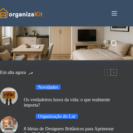
Pular
para
o
conteúdo
Em alta agora
Novidades
Os verdadeiros luxos da vida: o que realmente
importa?
Organização do Lar
8 Ideias de Designers Britânicos para Aprimorar