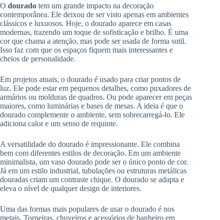
O
dourado
tem um grande impacto na decoração
contemporânea. Ele deixou de ser visto apenas em ambientes
clássicos e luxuosos. Hoje, o dourado aparece em casas
modernas, trazendo um toque de sofisticação e brilho. É uma
cor que chama a atenção, mas pode ser usada de forma sutil.
Isso faz com que os espaços fiquem mais interessantes e
cheios de personalidade.
Em projetos atuais, o dourado é usado para criar pontos de
luz. Ele pode estar em pequenos detalhes, como puxadores de
armários ou molduras de quadros. Ou pode aparecer em peças
maiores, como luminárias e bases de mesas. A ideia é que o
dourado complemente o ambiente, sem sobrecarregá-lo. Ele
adiciona calor e um senso de requinte.
A versatilidade do dourado é impressionante. Ele combina
bem com diferentes estilos de decoração. Em um ambiente
minimalista, um vaso dourado pode ser o único ponto de cor.
Já em um estilo industrial, tubulações ou estruturas metálicas
douradas criam um contraste chique. O dourado se adapta e
eleva o nível de qualquer design de interiores.
Uma das formas mais populares de usar o dourado é nos
metais. Torneiras, chuveiros e acessórios de banheiro em