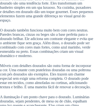
dourado são uma tendência forte. Eles transformam um
banheiro simples em um spa luxuoso. Na cozinha, puxadores
e detalhes em dourado dão um toque gourmet. Esses pequenos
elementos fazem uma grande diferença no visual geral do
espaço.
O dourado também funciona muito bem com cores neutras.
Paredes brancas, cinzas ou beges são a base perfeita para o
dourado brilhar. Ele adiciona um contraste elegante e evita que
o ambiente fique sem graça. Além disso, o dourado pode ser
combinado com cores mais fortes, como azul marinho, verde
esmeralda ou preto. Essas combinações criam um visual
dramático e moderno.
Móveis com detalhes dourados são outra forma de incorporar
a cor. Uma estante com prateleiras douradas ou uma poltrona
com pés dourados são exemplos. Eles trazem um charme
especial sem exigir uma reforma completa. O dourado pode
estar em tecidos, como almofadas ou cortinas, adicionando
textura e brilho. É uma maneira fácil de renovar a decoração.
A iluminação é um ponto chave para o dourado. Luminárias
douradas, sejam pendentes, de mesa ou de chão, espalham
uma luz quente e aconchegante. Elas criam um clima