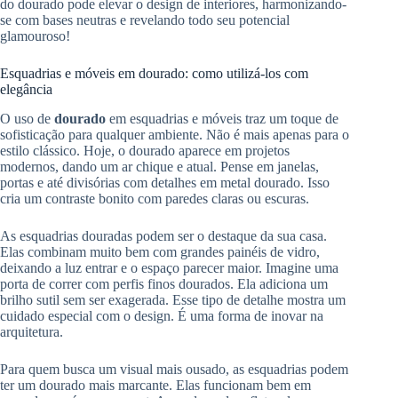
do dourado pode elevar o design de interiores, harmonizando-
se com bases neutras e revelando todo seu potencial
glamouroso!
Esquadrias e móveis em dourado: como utilizá-los com
elegância
O uso de
dourado
em esquadrias e móveis traz um toque de
sofisticação para qualquer ambiente. Não é mais apenas para o
estilo clássico. Hoje, o dourado aparece em projetos
modernos, dando um ar chique e atual. Pense em janelas,
portas e até divisórias com detalhes em metal dourado. Isso
cria um contraste bonito com paredes claras ou escuras.
As esquadrias douradas podem ser o destaque da sua casa.
Elas combinam muito bem com grandes painéis de vidro,
deixando a luz entrar e o espaço parecer maior. Imagine uma
porta de correr com perfis finos dourados. Ela adiciona um
brilho sutil sem ser exagerada. Esse tipo de detalhe mostra um
cuidado especial com o design. É uma forma de inovar na
arquitetura.
Para quem busca um visual mais ousado, as esquadrias podem
ter um dourado mais marcante. Elas funcionam bem em