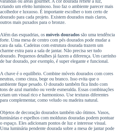
varandas ou áreas gourmet. A cor dourada reflete a luz,
criando um efeito luminoso. Isso faz o ambiente parecer mais
acolhedor e luxuoso. É importante escolher o tom certo de
dourado para cada projeto. Existem dourados mais claros,
outros mais puxados para o bronze.
Além das esquadrias, os
móveis dourados
são uma tendência
forte. Uma mesa de centro com pés dourados pode mudar a
cara da sala. Cadeiras com estrutura dourada trazem um
charme extra para a sala de jantar. Não precisa ser tudo
dourado. Pequenos detalhes já fazem a diferença. Um carrinho
de bar dourado, por exemplo, é super elegante e funcional.
A chave é o equilíbrio. Combine móveis dourados com cores
neutras, como cinza, bege ou branco. Isso evita que o
ambiente fique pesado. O dourado também fica lindo com
tons de azul marinho ou verde esmeralda. Essas combinações
criam um visual rico e harmonioso. Use texturas diferentes
para complementar, como veludo ou madeira natural.
Objetos de decoração dourados também são ótimos. Vasos,
luminárias e espelhos com molduras douradas podem pontuar
o espaço. Eles adicionam pontos de luz e interesse visual.
Uma luminária pendente dourada sobre a mesa de jantar pode