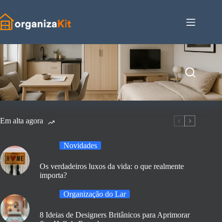
Pular
para
o
conteúdo
Em alta agora
Novidades
Os verdadeiros luxos da vida: o que realmente
importa?
Organização do Lar
8 Ideias de Designers Britânicos para Aprimorar